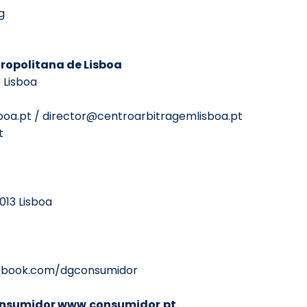
g
ropolitana de Lisboa
 Lisboa
boa.pt
/
director@centroarbitragemlisboa.pt
t
013 Lisboa
book.com/dgconsumidor
onsumidor
www.consumidor.pt
.