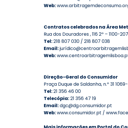
Web:
www.arbitragemdeconsumo.or
Contratos celebrados na Área Met
Rua dos Douradores , 116 2º – 1100-207
Tel:
218 807 030 / 218 807 038
Email:
jurídico@centroarbitragemlis
Web:
www.centroarbitragemlisboa.p
Direção-Geral do Consumidor
Praça Duque de Saldanha, n.º 31 1069-
Tel:
21 356 46 00
Telecópia:
21 356 47 19
Email:
dgc@dg.consumidor.pt
Web:
www.consumidor.pt
/
www.face
Mais informações em Portal do C