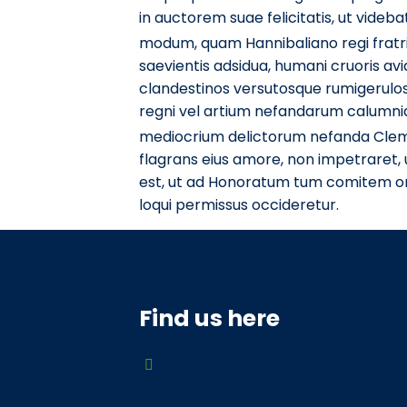
in auctorem suae felicitatis, ut videba
modum, quam Hannibaliano regi fratri
saevientis adsidua, humani cruoris av
clandestinos versutosque rumigerulos 
regni vel artium nefandarum calumnia
mediocrium delictorum nefanda Clemat
flagrans eius amore, non impetraret, 
est, ut ad Honoratum tum comitem ori
loqui permissus occideretur.
Find us here