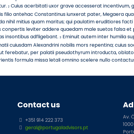
tur.
Cuius acerbitati uxor grave accesserat incentivum, 
2
s filio antehac Constantinus iunxerat pater, Megaera qu
ida nihil mitius quam maritus; qui paulatim eruditiores f
conpertis leviter addere quaedam male suetos falsa et pl
s insontibus adfligebant.
Eminuit autem inter humilia su
3
ii cuiusdam Alexandrini nobilis mors repentina; cuius so
ut ferebatur, per palatii pseudothyrum introducta, oblato
entis formula missa letali omnino scelere nullo contact
Contact us
Ad
Av. 
+351 914 222 373
1000
geral@portugaladvisors.pt
Port