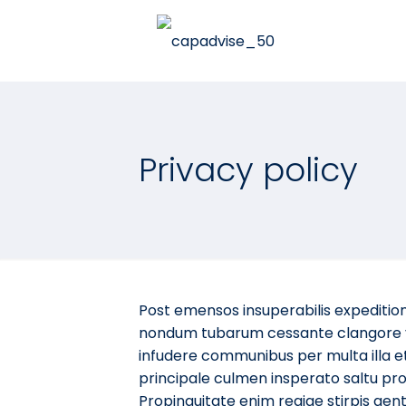
Privacy policy
Post emensos insuperabilis expedition
nondum tubarum cessante clangore vel
infudere communibus per multa illa et 
principale culmen insperato saltu pr
Propinquitate enim regiae stirpis genti