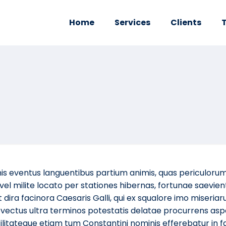
Home
Services
Clients
is eventus languentibus partium animis, quas periculorum
 milite locato per stationes hibernas, fortunae saevien
dira facinora Caesaris Galli, qui ex squalore imo miseriaru
ovectus ultra terminos potestatis delatae procurrens asp
litateque etiam tum Constantini nominis efferebatur in fast