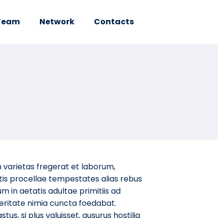
Team
Network
Contacts
 varietas fregerat et laborum,
tis procellae tempestates alias rebus
m in aetatis adultae primitiis ad
eritate nimia cuncta foedabat.
us, si plus valuisset, ausurus hostilia