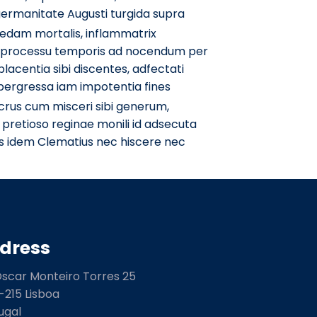
germanitate Augusti turgida supra
aedam mortalis, inflammatrix
acti processu temporis ad nocendum per
acentia sibi discentes, adfectati
pergressa iam impotentia fines
crus cum misceri sibi generum,
 pretioso reginae monili id adsecuta
us idem Clematius nec hiscere nec
dress
Óscar Monteiro Torres 25
-215 Lisboa
ugal